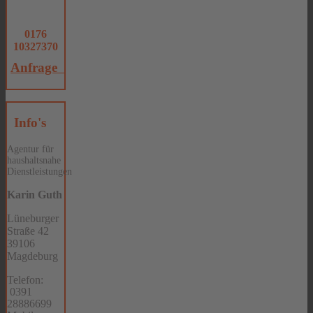
0176
10327370
Anfrage
Info's
Agentur für
haushaltsnahe
Dienstleistungen
Karin Guth
Lüneburger
Straße 42
39106
Magdeburg
Telefon:
0391
28886699