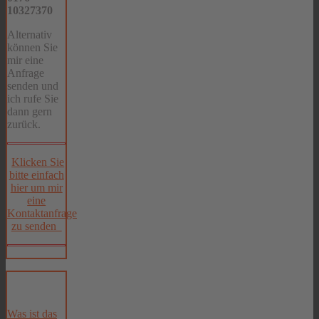
10327370
Alternativ
können Sie
mir eine
Anfrage
senden und
ich rufe Sie
dann gern
zurück.
Klicken Sie
bitte einfach
hier um mir
eine
Kontaktanfrage
zu senden
Was ist das