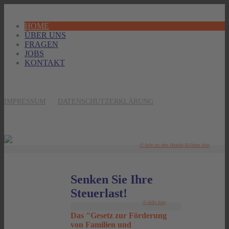
HOME
ÜBER UNS
FRAGEN
JOBS
KONTAKT
IMPRESSUM
DATENSCHUTZERKLÄRUNG
©-Info zu den Header-Bildern hier
Senken Sie Ihre
Steuerlast!
©-Info hier
Das "Gesetz zur Förderung
von Familien und