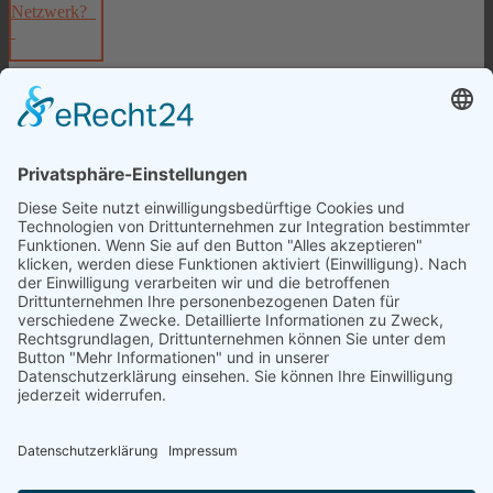
Netzwerk?
Start
Home
Über Uns
Fragen
Jobs
Kontakt
Service
Ihr Nutzen / Ihre Vorteile
Haushalts- und Putzhilfe
Bügelservice mit H B S
Seniorenhilfe
Urlaub und Abwesenheit
Umzugshilfe
Fensterreinigung
Gutscheine